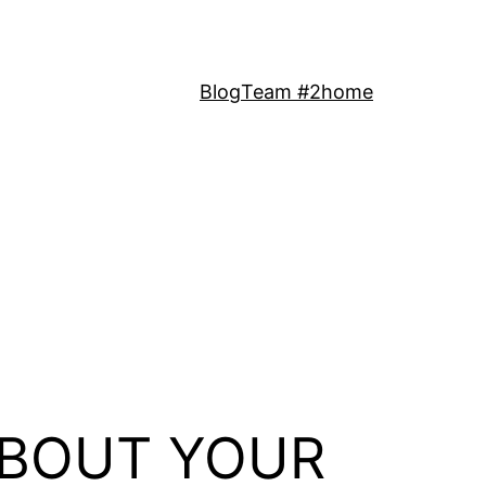
Blog
Team #2
home
ABOUT YOUR