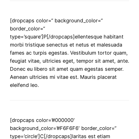
[dropcaps color=“ background_color=“
border_color=“
type=’square‘]P[/dropcaps]ellentesque habitant
morbi tristique senectus et netus et malesuada
fames ac turpis egestas. Vestibulum tortor quam,
feugiat vitae, ultricies eget, tempor sit amet, ante.
Donec eu libero sit amet quam egestas semper.
Aenean ultricies mi vitae est. Mauris placerat
eleifend leo.
[dropcaps color=’#000000′
background_color=’#F6F6F6′ border_color=“
type=’circle‘]C[/dropcaps]laritas est etiam