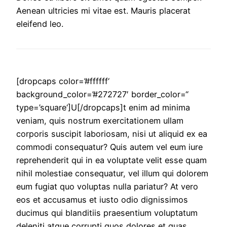
Aenean ultricies mi vitae est. Mauris placerat
eleifend leo.
[dropcaps color=’#ffffff‘
background_color=’#272727′ border_color=“
type=’square‘]U[/dropcaps]t enim ad minima
veniam, quis nostrum exercitationem ullam
corporis suscipit laboriosam, nisi ut aliquid ex ea
commodi consequatur? Quis autem vel eum iure
reprehenderit qui in ea voluptate velit esse quam
nihil molestiae consequatur, vel illum qui dolorem
eum fugiat quo voluptas nulla pariatur? At vero
eos et accusamus et iusto odio dignissimos
ducimus qui blanditiis praesentium voluptatum
deleniti atque corrupti quos dolores et quas