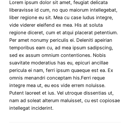
Lorem ipsum dolor sit amet, feugiat delicata
liberavisse id cum, no quo maiorum intellegebat,
liber regione eu sit. Mea cu case ludus integre,
vide viderer eleifend ex mea. His at soluta
regione diceret, cum et atqui placerat petentium.
Per amet nonumy periculis ei. Deleniti apeirian
temporibus eam cu, ad mea ipsum sadipscing,
sed ex assum omnium contentiones. Nobis
suavitate moderatius has eu, epicuri ancillae
pericula ei nam, ferri ipsum quaeque est ea. Ex
omnis menandri conceptam his.Ferri reque
integre mea ut, eu eos vide errem noluisse.
Putent laoreet et ius. Vel utroque dissentias ut,
nam ad soleat alterum maluisset, cu est copiosae
intellegat inciderint.