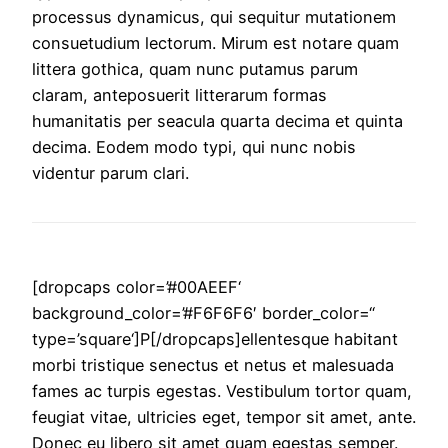
processus dynamicus, qui sequitur mutationem
consuetudium lectorum. Mirum est notare quam
littera gothica, quam nunc putamus parum
claram, anteposuerit litterarum formas
humanitatis per seacula quarta decima et quinta
decima. Eodem modo typi, qui nunc nobis
videntur parum clari.
[dropcaps color=’#00AEEF‘
background_color=’#F6F6F6′ border_color=“
type=’square‘]P[/dropcaps]ellentesque habitant
morbi tristique senectus et netus et malesuada
fames ac turpis egestas. Vestibulum tortor quam,
feugiat vitae, ultricies eget, tempor sit amet, ante.
Donec eu libero sit amet quam egestas semper.