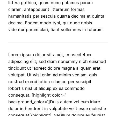
littera gothica, quam nunc putamus parum
claram, anteposuerit litterarum formas
humanitatis per seacula quarta decima et quinta
decima. Eodem modo typi, qui nunc nobis
videntur parum clari, fiant sollemnes in futurum.
Lorem ipsum dolor sit amet, consectetuer
adipiscing elit, sed diam nonummy nibh euismod
tincidunt ut laoreet dolore magna aliquam erat
volutpat. Ut wisi enim ad minim veniam, quis
nostrud exerci tation ullamcorper suscipit
lobortis nisl ut aliquip ex ea commodo
consequat. [highlight color=“
background_color=“]Duis autem vel eum iriure
dolor in hendrerit in vulputate velit esse molestie
consequat[/highlight], vel illum dolore eu feugiat