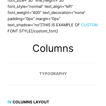
font_size=“30″ line_height=“30″
font_style=“normal“ text_align=“left“
font_weight=“400″ text_decoration=“none“
padding=“0px“ margin=“0px“
text_shadow=“no“]
THIS IS EXAMPLE OF
CUSTOM
FONT STYLE
[/custom_font]
Columns
TYPOGRAPHY
IV
COLUMNS LAYOUT