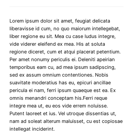
Lorem ipsum dolor sit amet, feugiat delicata
liberavisse id cum, no quo maiorum intellegebat,
liber regione eu sit. Mea cu case ludus integre,
vide viderer eleifend ex mea. His at soluta
regione diceret, cum et atqui placerat petentium.
Per amet nonumy periculis ei. Deleniti apeirian
temporibus eam cu, ad mea ipsum sadipscing,
sed ex assum omnium contentiones. Nobis
suavitate moderatius has eu, epicuri ancillae
pericula ei nam, ferri ipsum quaeque est ea. Ex
omnis menandri conceptam his.Ferri reque
integre mea ut, eu eos vide errem noluisse.
Putent laoreet et ius. Vel utroque dissentias ut,
nam ad soleat alterum maluisset, cu est copiosae
intellegat inciderint.