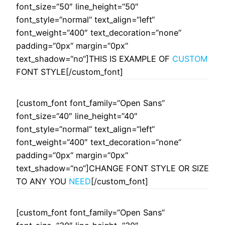
font_size=“50″ line_height=“50″
font_style=“normal“ text_align=“left“
font_weight=“400″ text_decoration=“none“
padding=“0px“ margin=“0px“
text_shadow=“no“]
THIS IS EXAMPLE OF
CUSTOM
FONT STYLE
[/custom_font]
[custom_font font_family=“Open Sans“
font_size=“40″ line_height=“40″
font_style=“normal“ text_align=“left“
font_weight=“400″ text_decoration=“none“
padding=“0px“ margin=“0px“
text_shadow=“no“]
CHANGE FONT STYLE OR SIZE
TO ANY YOU
NEED
[/custom_font]
[custom_font font_family=“Open Sans“