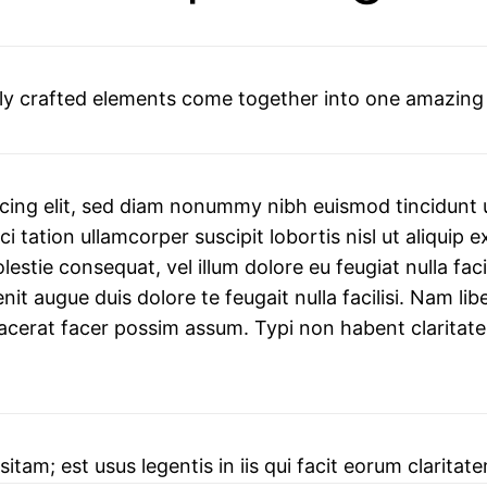
ly crafted elements come together into one amazing
cing elit, sed diam nonummy nibh euismod tincidunt u
ci tation ullamcorper suscipit lobortis nisl ut aliqu
olestie consequat, vel illum dolore eu feugiat nulla fac
enit augue duis dolore te feugait nulla facilisi. Nam l
erat facer possim assum. Typi non habent claritatem i
itam; est usus legentis in iis qui facit eorum clarit