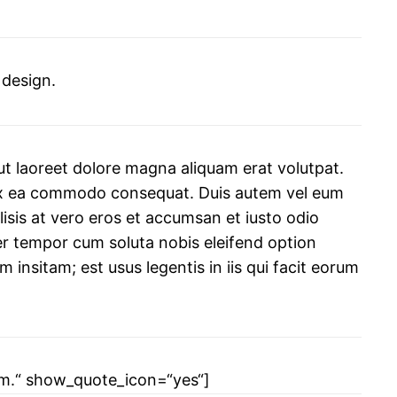
 design.
t laoreet dolore magna aliquam erat volutpat.
ip ex ea commodo consequat. Duis autem vel eum
ilisis at vero eros et accumsan et iusto odio
iber tempor cum soluta nobis eleifend option
nsitam; est usus legentis in iis qui facit eorum
atem.“ show_quote_icon=“yes“]