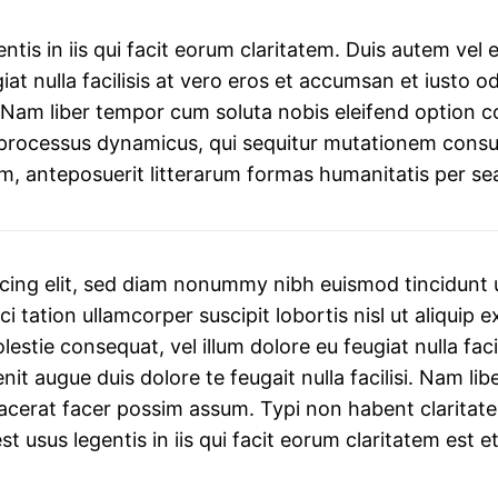
tis in iis qui facit eorum claritatem. Duis autem vel eu
iat nulla facilisis at vero eros et accumsan et iusto o
isi. Nam liber tempor cum soluta nobis eleifend optio
m processus dynamicus, qui sequitur mutationem con
m, anteposuerit litterarum formas humanitatis per se
cing elit, sed diam nonummy nibh euismod tincidunt u
ci tation ullamcorper suscipit lobortis nisl ut aliqu
olestie consequat, vel illum dolore eu feugiat nulla fac
enit augue duis dolore te feugait nulla facilisi. Nam l
erat facer possim assum. Typi non habent claritatem i
st usus legentis in iis qui facit eorum claritatem est