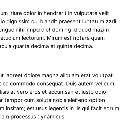
m iriure dolor in hendrerit in vulputate velit
dio dignissim qui blandit praesent luptatum zzril
n congue nihil imperdiet doming id quod mazim
suetudium lectorum. Mirum est notare quam
acula quarta decima et quinta decima.
t laoreet dolore magna aliquam erat volutpat.
ip ex ea commodo consequat. Duis autem vel eum
ilisis at vero eros et accumsan et iusto odio
iber tempor cum soluta nobis eleifend option
nsitam; est usus legentis in iis qui facit eorum
 etiam processus dynamicus.