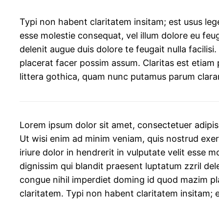
Typi non habent claritatem insitam; est usus legen
esse molestie consequat, vel illum dolore eu feug
delenit augue duis dolore te feugait nulla facil
placerat facer possim assum. Claritas est etia
littera gothica, quam nunc putamus parum clara
Lorem ipsum dolor sit amet, consectetuer adipis
Ut wisi enim ad minim veniam, quis nostrud exer
iriure dolor in hendrerit in vulputate velit esse m
dignissim qui blandit praesent luptatum zzril del
congue nihil imperdiet doming id quod mazim plac
claritatem. Typi non habent claritatem insitam; e