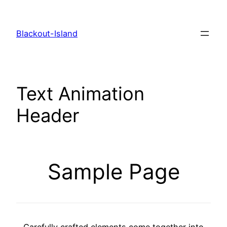
Zum
Inhalt
Blackout-Island
springen
Text Animation
Header
Sample Page
Carefully crafted elements come together into