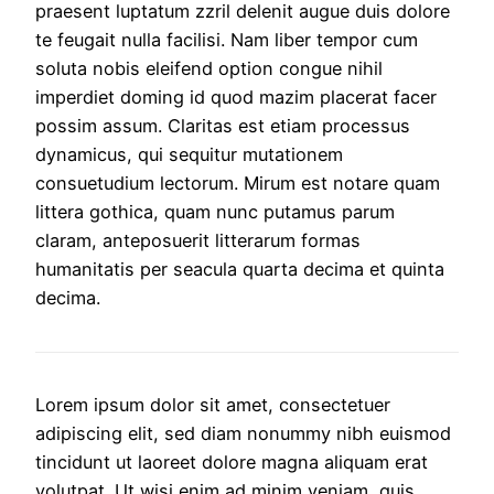
praesent luptatum zzril delenit augue duis dolore
te feugait nulla facilisi. Nam liber tempor cum
soluta nobis eleifend option congue nihil
imperdiet doming id quod mazim placerat facer
possim assum. Claritas est etiam processus
dynamicus, qui sequitur mutationem
consuetudium lectorum. Mirum est notare quam
littera gothica, quam nunc putamus parum
claram, anteposuerit litterarum formas
humanitatis per seacula quarta decima et quinta
decima.
Lorem ipsum dolor sit amet, consectetuer
adipiscing elit, sed diam nonummy nibh euismod
tincidunt ut laoreet dolore magna aliquam erat
volutpat. Ut wisi enim ad minim veniam, quis