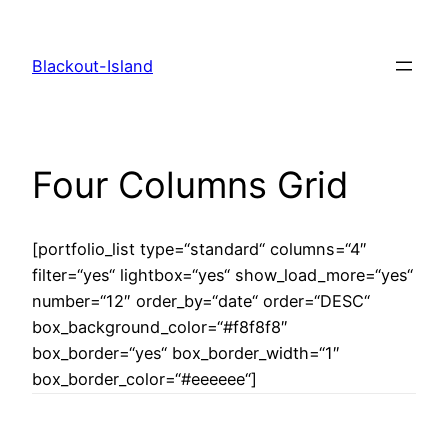
Zum
Inhalt
Blackout-Island
springen
Four Columns Grid
[portfolio_list type=“standard“ columns=“4″
filter=“yes“ lightbox=“yes“ show_load_more=“yes“
number=“12″ order_by=“date“ order=“DESC“
box_background_color=“#f8f8f8″
box_border=“yes“ box_border_width=“1″
box_border_color=“#eeeeee“]