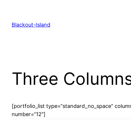
Zum
Inhalt
springen
Blackout-Island
Three Columns
[portfolio_list type=“standard_no_space“ colum
number=“12″]