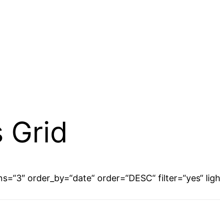
 Grid
ns=“3″ order_by=“date“ order=“DESC“ filter=“yes“ l