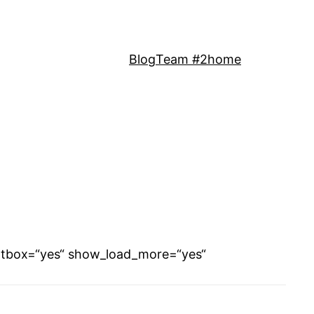
Blog
Team #2
home
ightbox=“yes“ show_load_more=“yes“