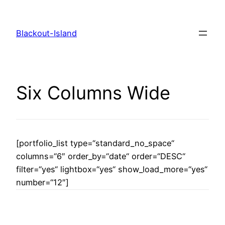
Zum
Inhalt
Blackout-Island
springen
Six Columns Wide
[portfolio_list type=“standard_no_space“
columns=“6″ order_by=“date“ order=“DESC“
filter=“yes“ lightbox=“yes“ show_load_more=“yes“
number=“12″]