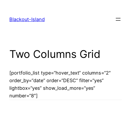
Zum
Inhalt
Blackout-Island
springen
Two Columns Grid
[portfolio_list type=“hover_text“ columns=“2″
order_by=“date“ order=“DESC“ filter=“yes“
lightbox=“yes“ show_load_more=“yes“
number=“8″]