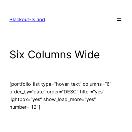
Zum
Inhalt
Blackout-Island
springen
Six Columns Wide
[portfolio_list type=“hover_text“ columns=“6″
order_by=“date“ order=“DESC“ filter=“yes“
lightbox=“yes“ show_load_more=“yes“
number=“12″]