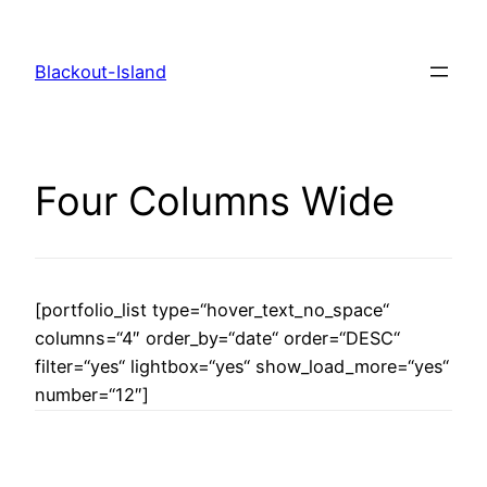
Zum
Inhalt
Blackout-Island
springen
Four Columns Wide
[portfolio_list type=“hover_text_no_space“
columns=“4″ order_by=“date“ order=“DESC“
filter=“yes“ lightbox=“yes“ show_load_more=“yes“
number=“12″]