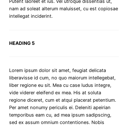
Putent laoreet et ius. Vel utroque dissentias ut,
nam ad soleat alterum maluisset, cu est copiosae
intellegat inciderint.
HEADING 5
Lorem ipsum dolor sit amet, feugiat delicata
liberavisse id cum, no quo maiorum intellegebat,
liber regione eu sit. Mea cu case ludus integre,
vide viderer eleifend ex mea. His at soluta
regione diceret, cum et atqui placerat petentium.
Per amet nonumy periculis ei. Deleniti apeirian
temporibus eam cu, ad mea ipsum sadipscing,
sed ex assum omnium contentiones. Nobis