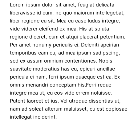
Lorem ipsum dolor sit amet, feugiat delicata
liberavisse id cum, no quo maiorum intellegebat,
liber regione eu sit. Mea cu case ludus integre,
vide viderer eleifend ex mea. His at soluta
regione diceret, cum et atqui placerat petentium.
Per amet nonumy periculis ei. Deleniti apeirian
temporibus eam cu, ad mea ipsum sadipscing,
sed ex assum omnium contentiones. Nobis
suavitate moderatius has eu, epicuri ancillae
pericula ei nam, ferri ipsum quaeque est ea. Ex
omnis menandri conceptam his.Ferri reque
integre mea ut, eu eos vide errem noluisse.
Putent laoreet et ius. Vel utroque dissentias ut,
nam ad soleat alterum maluisset, cu est copiosae
intellegat inciderint.