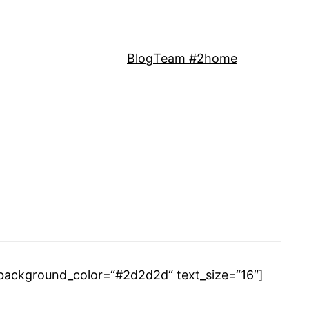
Blog
Team #2
home
 background_color=“#2d2d2d“ text_size=“16″]