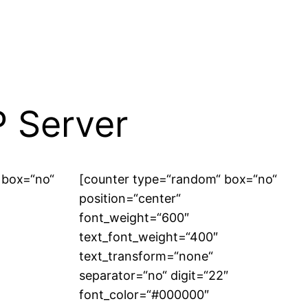
P Server
 box=“no“
[counter type=“random“ box=“no“
position=“center“
font_weight=“600″
text_font_weight=“400″
text_transform=“none“
separator=“no“ digit=“22″
font_color=“#000000″