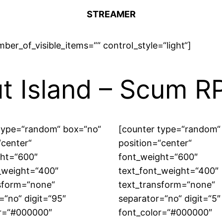
STREAMER
er_of_visible_items=““ control_style=“light“]
t Island – Scum R
type=“random“ box=“no“
[counter type=“random“
“center“
position=“center“
ght=“600″
font_weight=“600″
_weight=“400″
text_font_weight=“400″
sform=“none“
text_transform=“none“
=“no“ digit=“95″
separator=“no“ digit=“5″
or=“#000000″
font_color=“#000000″