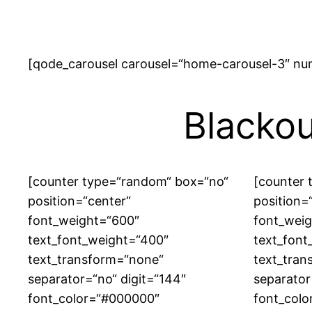
[qode_carousel carousel=“home-carousel-3″ numb
Blackou
[counter type=“random“ box=“no“
[counter 
position=“center“
position=
font_weight=“600″
font_wei
text_font_weight=“400″
text_font
text_transform=“none“
text_tran
separator=“no“ digit=“144″
separator
font_color=“#000000″
font_col