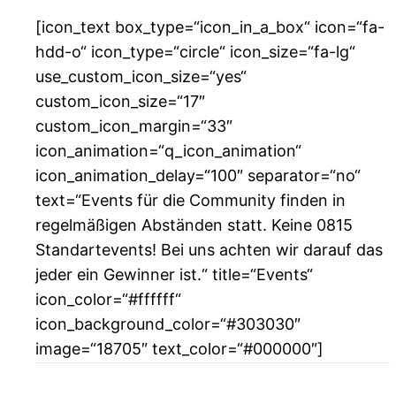
[icon_text box_type=“icon_in_a_box“ icon=“fa-
hdd-o“ icon_type=“circle“ icon_size=“fa-lg“
use_custom_icon_size=“yes“
custom_icon_size=“17″
custom_icon_margin=“33″
icon_animation=“q_icon_animation“
icon_animation_delay=“100″ separator=“no“
text=“Events für die Community finden in
regelmäßigen Abständen statt. Keine 0815
Standartevents! Bei uns achten wir darauf das
jeder ein Gewinner ist.“ title=“Events“
icon_color=“#ffffff“
icon_background_color=“#303030″
image=“18705″ text_color=“#000000″]