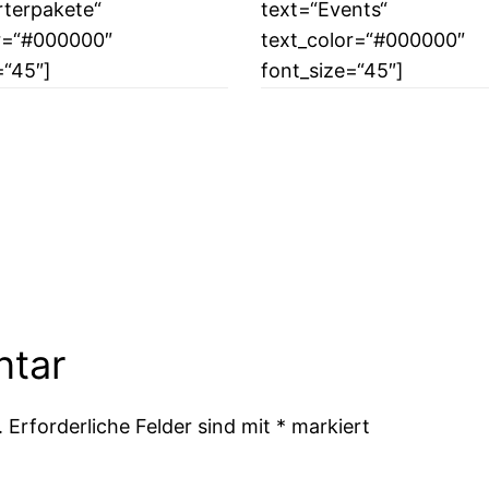
rterpakete“
text=“Events“
r=“#000000″
text_color=“#000000″
=“45″]
font_size=“45″]
ntar
.
Erforderliche Felder sind mit
*
markiert