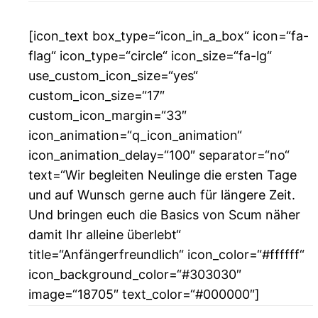
[icon_text box_type=“icon_in_a_box“ icon=“fa-
flag“ icon_type=“circle“ icon_size=“fa-lg“
use_custom_icon_size=“yes“
custom_icon_size=“17″
custom_icon_margin=“33″
icon_animation=“q_icon_animation“
icon_animation_delay=“100″ separator=“no“
text=“Wir begleiten Neulinge die ersten Tage
und auf Wunsch gerne auch für längere Zeit.
Und bringen euch die Basics von Scum näher
damit Ihr alleine überlebt“
title=“Anfängerfreundlich“ icon_color=“#ffffff“
icon_background_color=“#303030″
image=“18705″ text_color=“#000000″]